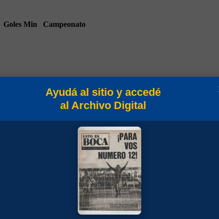
Goles
Min
Campeonato
Ayudá al sitio y accedé
al Archivo Digital
90
Amistosos 1928