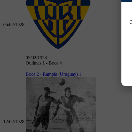
C
05/02/1928
05/02/1928
Quilmes 1 - Boca 4
Boca 2 - Rampla (Uruguay) 1
12/02/1928