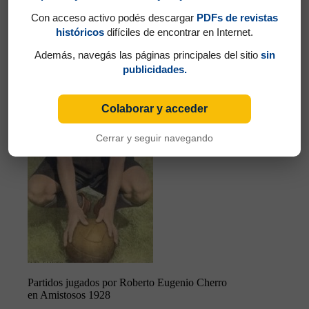
Tarasconi en Amistosos 1928
Con acceso activo podés descargar
PDFs de revistas
históricos
difíciles de encontrar en Internet.
Cherro, Roberto Eugenio
Además, navegás las páginas principales del sitio
sin
publicidades.
Colaborar y acceder
Cerrar y seguir navegando
Partidos jugados por Roberto Eugenio Cherro
en Amistosos 1928