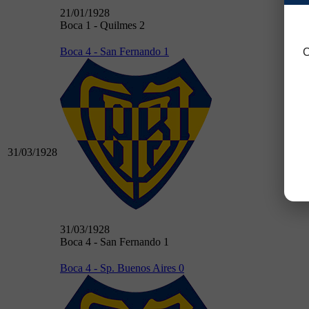
21/01/1928
Boca 1 - Quilmes 2
Boca 4 - San Fernando 1
C
31/03/1928
31/03/1928
Boca 4 - San Fernando 1
Boca 4 - Sp. Buenos Aires 0