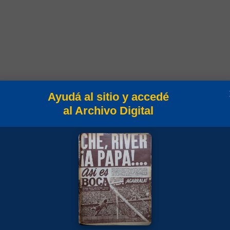
Ayudá al sitio y accedé
Goles
Min
Campeonato
al Archivo Digital
90
Amistosos 1928