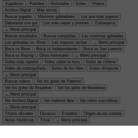
Jugadores
Partidos
Historiales
Goles
Videos
Archivo Digital
Más temas
Buscar jugador
Máximos goleadores
Los que más jugaron
Debutaron con gol
Los más viejos y jóvenes
Extranjeros
← Menú principal
Buscar resultados
Buscar campañas
Las máximas goleadas
Las goleadas vs. River
Las mejores rachas
← Menú principal
Boca vs River
Boca vs Independiente
Boca vs San Lorenzo
Boca vs Racing
Otros historiales
← Menú principal
Goles más rápidos
Goles sobre la hora
Goles de chilena
Goles de emboquillada
Goles de tiro libre
Goles olímpicos
← Menú principal
Buscar videos
Ver los goles de Palermo
Ver los goles de Riquelme
Ver los goles de Maradona
← Menú principal
Ver Archivo Digital
Ver material libre
Ver cómo suscribirse
← Menú principal
Títulos oficiales
Técnicos
Estadios
Origen de los colores
Notas históricas
Trivia
← Menú principal