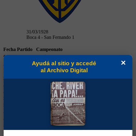
31/03/1928
Boca 4 - San Fernando 1
Fecha
Partido
Campeonato
Campeonato
Partidos Jugados
Goles Marcados
×
Ayudá al sitio y accedé
Amistosos 1928
11
2
al Archivo Digital
Rival
Partidos Jugados
Goles Marcados
Quilmes
2
0
Nacional (Uruguay)
1
1
Rampla (Uruguay)
1
1
Combinado Local
1
0
Combinado River/Sp. Bs. As.
1
0
Ferro Carril Oeste
1
0
Independiente
1
0
Racing Club
1
0
San Fernando
1
0