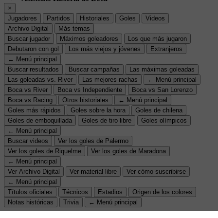
×
Jugadores
Partidos
Historiales
Goles
Videos
Archivo Digital
Más temas
Buscar jugador
Máximos goleadores
Los que más jugaron
Debutaron con gol
Los más viejos y jóvenes
Extranjeros
← Menú principal
Buscar resultados
Buscar campañas
Las máximas goleadas
Las goleadas vs. River
Las mejores rachas
← Menú principal
Boca vs River
Boca vs Independiente
Boca vs San Lorenzo
Boca vs Racing
Otros historiales
← Menú principal
Goles más rápidos
Goles sobre la hora
Goles de chilena
Goles de emboquillada
Goles de tiro libre
Goles olímpicos
← Menú principal
Buscar videos
Ver los goles de Palermo
Ver los goles de Riquelme
Ver los goles de Maradona
← Menú principal
Ver Archivo Digital
Ver material libre
Ver cómo suscribirse
← Menú principal
Títulos oficiales
Técnicos
Estadios
Origen de los colores
Notas históricas
Trivia
← Menú principal