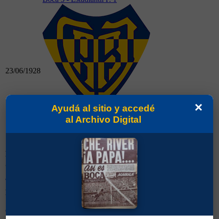
23/06/1928
×
Ayudá al sitio y accedé
al Archivo Digital
23/06/1928
Boca 5 - Estudiantil P. 1
Fecha
Partido
Campeonato
Campeonato
Partidos Jugados
Goles Marcados
Amistosos 1928
12
0
Partidos
Goles
Rival
Jugados
Marcados
Atlético (Santiago del Estero)
1
0
Atlético (Tucumán)
1
0