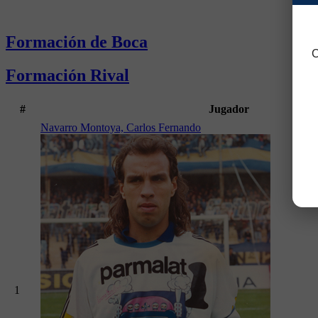
Formación de Boca
C
Formación Rival
#
Jugador
Navarro Montoya, Carlos Fernando
1