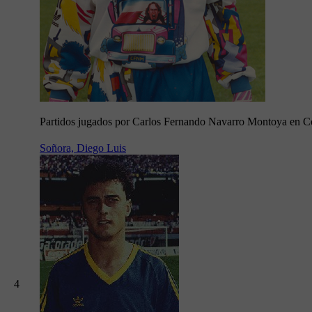
Partidos jugados por Carlos Fernando Navarro Montoya en C
Soñora, Diego Luis
4