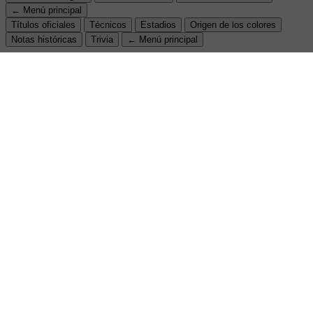
← Menú principal
Títulos oficiales
Técnicos
Estadios
Origen de los colores
Notas históricas
Trivia
← Menú principal