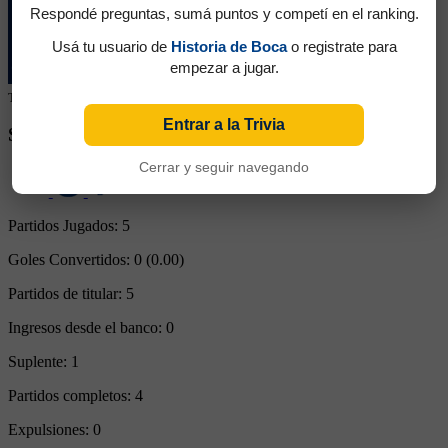
Respondé preguntas, sumá puntos y competí en el ranking.
Usá tu usuario de
Historia de Boca
o registrate para
empezar a jugar.
Tu colaboración ayuda a mantener este archivo histórico en línea
Entrar a la Trivia
SEGUINOS EN REDES SOCIALES
Cerrar y seguir navegando
Partidos Jugados:
5
Goles Convertidos:
0 (0.00)
Partidos de titular:
5
Ingresos desde el banco:
0
Suplente:
1
Partidos completos:
4
Expulsiones:
0