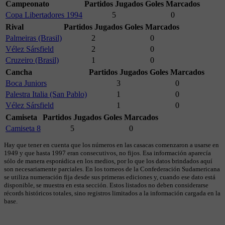
Campeonato
Partidos Jugados
Goles Marcados
Copa Libertadores 1994
5
0
Rival
Partidos Jugados
Goles Marcados
Palmeiras (Brasil)
2
0
Vélez Sársfield
2
0
Cruzeiro (Brasil)
1
0
Cancha
Partidos Jugados
Goles Marcados
Boca Juniors
3
0
Palestra Italia (San Pablo)
1
0
Vélez Sársfield
1
0
Camiseta
Partidos Jugados
Goles Marcados
Camiseta 8
5
0
Hay que tener en cuenta que los números en las casacas comenzaron a usarse en
1949 y que hasta 1997 eran consecutivos, no fijos. Esa información aparecía
sólo de manera esporádica en los medios, por lo que los datos brindados aquí
son necesariamente parciales. En los torneos de la Confederación Sudamericana
se utiliza numeración fija desde sus primeras ediciones y, cuando ese dato está
disponible, se muestra en esta sección. Estos listados no deben considerarse
récords históricos totales, sino registros limitados a la información cargada en la
base.