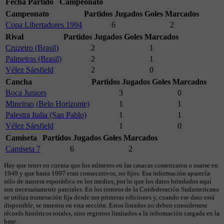
Fecha
Partido
Campeonato
Campeonato
Partidos Jugados
Goles Marcados
Copa Libertadores 1994
6
2
Rival
Partidos Jugados
Goles Marcados
Cruzeiro (Brasil)
2
1
Palmeiras (Brasil)
2
1
Vélez Sársfield
2
0
Cancha
Partidos Jugados
Goles Marcados
Boca Juniors
3
0
Mineirao (Belo Horizonte)
1
1
Palestra Italia (San Pablo)
1
1
Vélez Sársfield
1
0
Camiseta
Partidos Jugados
Goles Marcados
Camiseta 7
6
2
Hay que tener en cuenta que los números en las casacas comenzaron a usarse en
1949 y que hasta 1997 eran consecutivos, no fijos. Esa información aparecía
sólo de manera esporádica en los medios, por lo que los datos brindados aquí
son necesariamente parciales. En los torneos de la Confederación Sudamericana
se utiliza numeración fija desde sus primeras ediciones y, cuando ese dato está
disponible, se muestra en esta sección. Estos listados no deben considerarse
récords históricos totales, sino registros limitados a la información cargada en la
base.