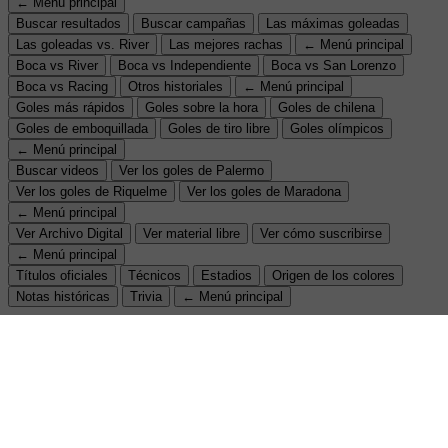
← Menú principal
Buscar resultados
Buscar campañas
Las máximas goleadas
Las goleadas vs. River
Las mejores rachas
← Menú principal
Boca vs River
Boca vs Independiente
Boca vs San Lorenzo
Boca vs Racing
Otros historiales
← Menú principal
Goles más rápidos
Goles sobre la hora
Goles de chilena
Goles de emboquillada
Goles de tiro libre
Goles olímpicos
← Menú principal
Buscar videos
Ver los goles de Palermo
Ver los goles de Riquelme
Ver los goles de Maradona
← Menú principal
Ver Archivo Digital
Ver material libre
Ver cómo suscribirse
← Menú principal
Títulos oficiales
Técnicos
Estadios
Origen de los colores
Notas históricas
Trivia
← Menú principal