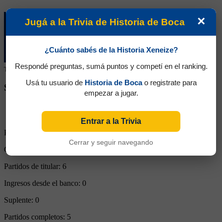
×
Jugá a la Trivia de Historia de Boca
¿Cuánto sabés de la Historia Xeneize?
Respondé preguntas, sumá puntos y competí en el ranking.
Tu colaboración ayuda a mantener este archivo histórico en línea
Usá tu usuario de
Historia de Boca
o registrate para
SEGUINOS EN REDES SOCIALES
empezar a jugar.
Entrar a la Trivia
Partidos Jugados:
6
Cerrar y seguir navegando
Goles Convertidos:
2 (0.33)
Partidos de titular:
6
Ingresos desde el banco:
0
Suplente:
0
Partidos completos:
5