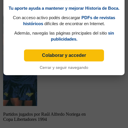
Montoya en Copa Libertadores 1994
Tu aporte ayuda a mantener y mejorar Historia de Boca.
Noriega, Raúl Alfredo
Con acceso activo podés descargar
PDFs de revistas
históricos
difíciles de encontrar en Internet.
Además, navegás las páginas principales del sitio
sin
publicidades.
Colaborar y acceder
Cerrar y seguir navegando
6
0
Partidos jugados por Raúl Alfredo Noriega en
Copa Libertadores 1994