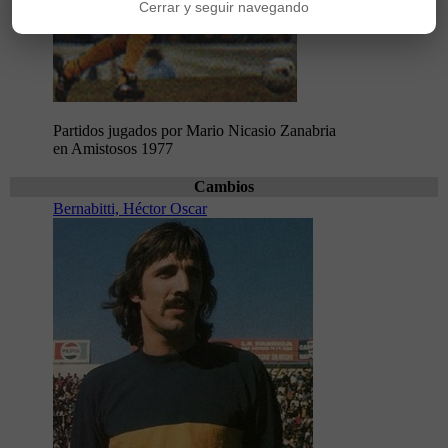
Cerrar y seguir navegando
Partidos jugados por Mario Nicasio Zanabria
en Amistosos 1977
Cambios
Bernabitti, Héctor Oscar