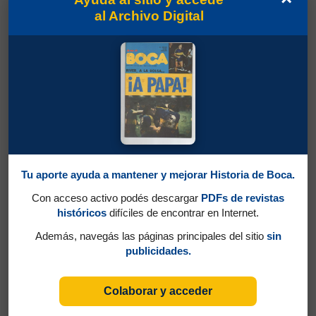
al Archivo Digital
Partidos jugados por Daniel Severiano Pavón
en Amistosos 1977
Tu aporte ayuda a mantener y mejorar Historia de Boca.
Con acceso activo podés descargar
PDFs de revistas
Zanabria, Mario Nicasio
históricos
difíciles de encontrar en Internet.
Además, navegás las páginas principales del sitio
sin
publicidades.
Colaborar y acceder