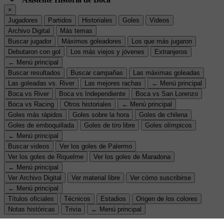
×
Jugadores
Partidos
Historiales
Goles
Videos
Archivo Digital
Más temas
Buscar jugador
Máximos goleadores
Los que más jugaron
Debutaron con gol
Los más viejos y jóvenes
Extranjeros
← Menú principal
Buscar resultados
Buscar campañas
Las máximas goleadas
Las goleadas vs. River
Las mejores rachas
← Menú principal
Boca vs River
Boca vs Independiente
Boca vs San Lorenzo
Boca vs Racing
Otros historiales
← Menú principal
Goles más rápidos
Goles sobre la hora
Goles de chilena
Goles de emboquillada
Goles de tiro libre
Goles olímpicos
← Menú principal
Buscar videos
Ver los goles de Palermo
Ver los goles de Riquelme
Ver los goles de Maradona
← Menú principal
Ver Archivo Digital
Ver material libre
Ver cómo suscribirse
← Menú principal
Títulos oficiales
Técnicos
Estadios
Origen de los colores
Notas históricas
Trivia
← Menú principal