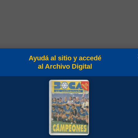
Ayudá al sitio y accedé
al Archivo Digital
Goles
Min
Campeonato
90
Amistosos 1977