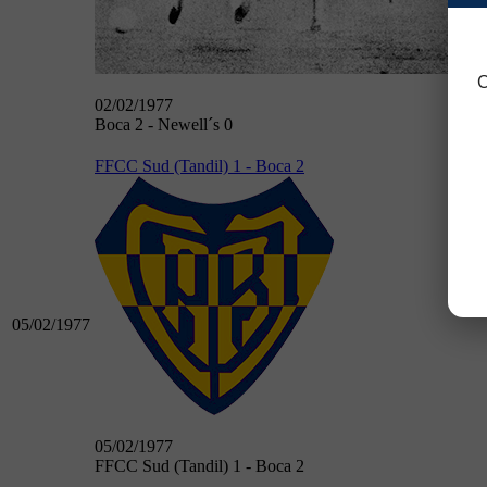
C
02/02/1977
Boca 2 - Newell´s 0
FFCC Sud (Tandil) 1 - Boca 2
05/02/1977
05/02/1977
FFCC Sud (Tandil) 1 - Boca 2