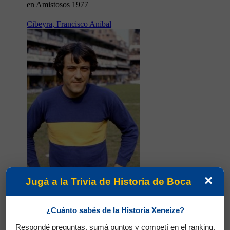
en Amistosos 1977
Cibeyra, Francisco Aníbal
×
Jugá a la Trivia de Historia de Boca
Partidos jugados por Francisco Aníbal
¿Cuánto sabés de la Historia Xeneize?
Cibeyra en Amistosos 1977
Respondé preguntas, sumá puntos y competí en el ranking.