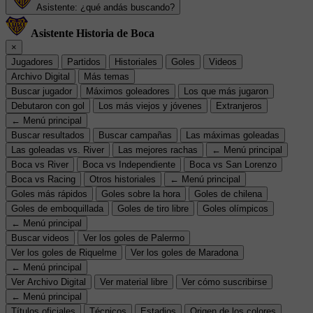
Asistente: ¿qué andás buscando?
Asistente Historia de Boca
×
Jugadores
Partidos
Historiales
Goles
Videos
Archivo Digital
Más temas
Buscar jugador
Máximos goleadores
Los que más jugaron
Debutaron con gol
Los más viejos y jóvenes
Extranjeros
← Menú principal
Buscar resultados
Buscar campañas
Las máximas goleadas
Las goleadas vs. River
Las mejores rachas
← Menú principal
Boca vs River
Boca vs Independiente
Boca vs San Lorenzo
Boca vs Racing
Otros historiales
← Menú principal
Goles más rápidos
Goles sobre la hora
Goles de chilena
Goles de emboquillada
Goles de tiro libre
Goles olímpicos
← Menú principal
Buscar videos
Ver los goles de Palermo
Ver los goles de Riquelme
Ver los goles de Maradona
← Menú principal
Ver Archivo Digital
Ver material libre
Ver cómo suscribirse
← Menú principal
Títulos oficiales
Técnicos
Estadios
Origen de los colores