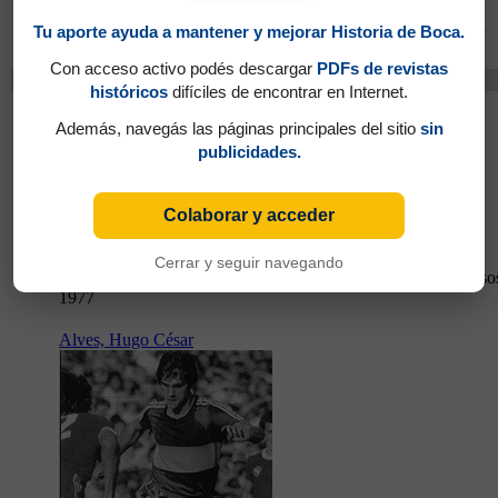
Tu aporte ayuda a mantener y mejorar Historia de Boca.
Partidos jugados por Jorge Rodolfo Salas en Amistosos 1977
Con acceso activo podés descargar
PDFs de revistas
Cambios
históricos
difíciles de encontrar en Internet.
Silguero, Daniel Juan Tomás
Además, navegás las páginas principales del sitio
sin
publicidades.
Colaborar y acceder
Cerrar y seguir navegando
Partidos jugados por Daniel Juan Tomás Silguero en Amistoso
1977
Alves, Hugo César