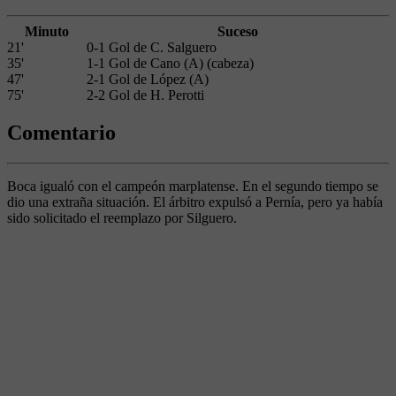
Minuto
Suceso
21'
0-1 Gol de C. Salguero
35'
1-1 Gol de Cano (A) (cabeza)
47'
2-1 Gol de López (A)
75'
2-2 Gol de H. Perotti
Comentario
Boca igualó con el campeón marplatense. En el segundo tiempo se
dio una extraña situación. El árbitro expulsó a Pernía, pero ya había
sido solicitado el reemplazo por Silguero.