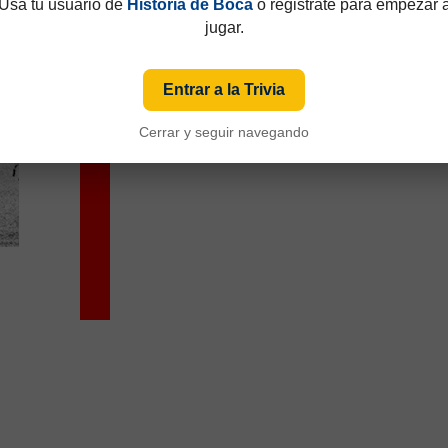
Usá tu usuario de
Historia de Boca
o registrate para empezar 
jugar.
Entrar a la Trivia
Cerrar y seguir navegando
75
Amistosos 1977