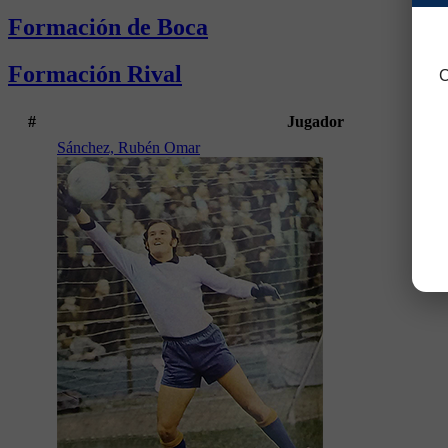
Formación de Boca
Formación Rival
C
#
Jugador
Sánchez, Rubén Omar