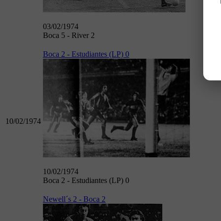
03/02/1974
Boca 5 - River 2
Boca 2 - Estudiantes (LP) 0
10/02/1974
10/02/1974
Boca 2 - Estudiantes (LP) 0
Newell´s 2 - Boca 2