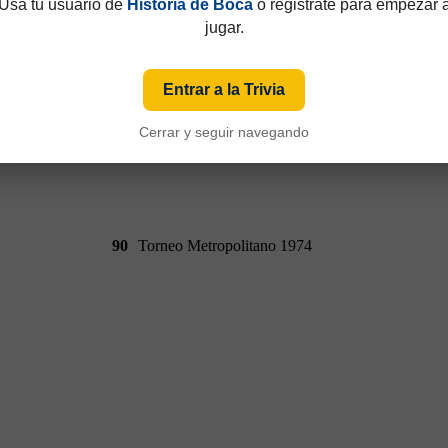
Usá tu usuario de
Historia de Boca
o registrate para empezar 
jugar.
Entrar a la Trivia
Cerrar y seguir navegando
90
Torneo Metropolitano 1974