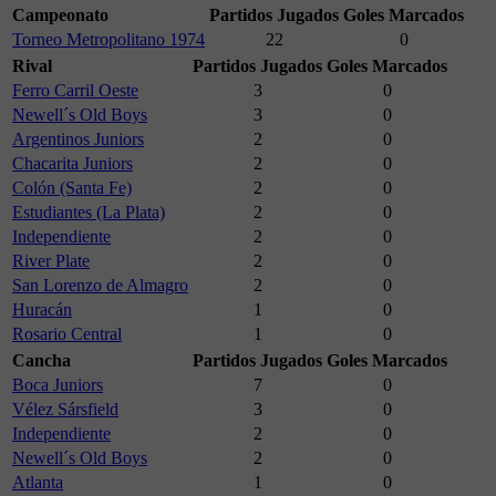
Campeonato
Partidos Jugados
Goles Marcados
Torneo Metropolitano 1974
22
0
Rival
Partidos Jugados
Goles Marcados
Ferro Carril Oeste
3
0
Newell´s Old Boys
3
0
Argentinos Juniors
2
0
Chacarita Juniors
2
0
Colón (Santa Fe)
2
0
Estudiantes (La Plata)
2
0
Independiente
2
0
River Plate
2
0
San Lorenzo de Almagro
2
0
Huracán
1
0
Rosario Central
1
0
Cancha
Partidos Jugados
Goles Marcados
Boca Juniors
7
0
Vélez Sársfield
3
0
Independiente
2
0
Newell´s Old Boys
2
0
Atlanta
1
0