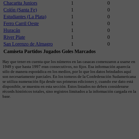
Chacarita Juniors
1
0
Colón (Santa Fe)
1
0
Estudiantes (La Plata)
1
0
Ferro Carril Oeste
1
0
Huracán
1
0
River Plate
1
0
San Lorenzo de Almagro
1
0
Camiseta
Partidos Jugados
Goles Marcados
Hay que tener en cuenta que los números en las casacas comenzaron a usarse en
1949 y que hasta 1997 eran consecutivos, no fijos. Esa información aparecía
sólo de manera esporádica en los medios, por lo que los datos brindados aquí
son necesariamente parciales. En los torneos de la Confederación Sudamericana
se utiliza numeración fija desde sus primeras ediciones y, cuando ese dato está
disponible, se muestra en esta sección. Estos listados no deben considerarse
récords históricos totales, sino registros limitados a la información cargada en la
base.