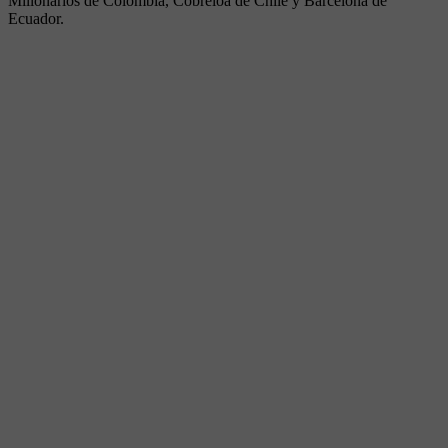
Millonarios de Colombia, Cobreloa de Chile y Barcelona de
Ecuador.