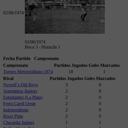
02/06/1974
02/06/1974
Boca 3 - Huracán 1
Fecha
Partido
Campeonato
Campeonato
Partidos Jugados
Goles Marcados
Torneo Metropolitano 1974
18
1
Rival
Partidos Jugados
Goles Marcados
Newell´s Old Boys
3
0
Argentinos Juniors
2
0
Estudiantes (La Plata)
2
0
Ferro Carril Oeste
2
0
Independiente
2
0
River Plate
2
0
Chacarita Juniors
1
1