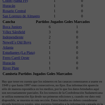
Colón (Santa Fe)
1
0
Huracán
1
0
Rosario Central
1
0
San Lorenzo de Almagro
1
0
Cancha
Partidos Jugados
Goles Marcados
Boca Juniors
6
1
Vélez Sársfield
3
0
Independiente
2
0
Newell´s Old Boys
2
0
Atlanta
1
0
Estudiantes (La Plata)
1
0
Ferro Carril Oeste
1
0
Huracán
1
0
River Plate
1
0
Camiseta
Partidos Jugados
Goles Marcados
Hay que tener en cuenta que los números en las casacas comenzaron a usarse en
1949 y que hasta 1997 eran consecutivos, no fijos. Esa información aparecía
sólo de manera esporádica en los medios, por lo que los datos brindados aquí
son necesariamente parciales. En los torneos de la Confederación Sudamericana
se utiliza numeración fija desde sus primeras ediciones y, cuando ese dato está
disponible, se muestra en esta sección. Estos listados no deben considerarse
récords históricos totales, sino registros limitados a la información cargada en la