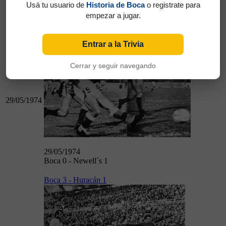
26/05/1974
Usá tu usuario de
Historia de Boca
o registrate para
Boca 1 - R. Central 3
empezar a jugar.
Boca 0 - Newell´s 1
Entrar a la Trivia
Cerrar y seguir navegando
29/05/1974
29/05/1974
Boca 0 - Newell´s 1
Boca 3 - Huracán 1