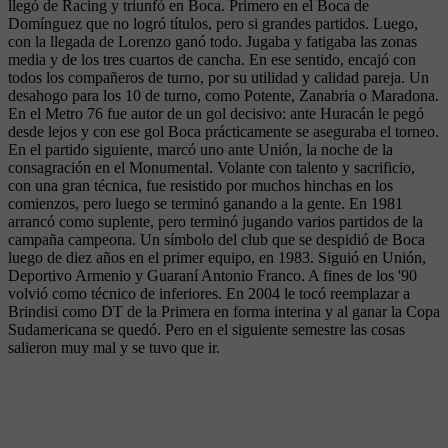
llegó de Racing y triunfó en Boca. Primero en el Boca de
Domínguez que no logró títulos, pero si grandes partidos. Luego,
con la llegada de Lorenzo ganó todo. Jugaba y fatigaba las zonas
media y de los tres cuartos de cancha. En ese sentido, encajó con
todos los compañeros de turno, por su utilidad y calidad pareja. Un
desahogo para los 10 de turno, como Potente, Zanabria o Maradona.
En el Metro 76 fue autor de un gol decisivo: ante Huracán le pegó
desde lejos y con ese gol Boca prácticamente se aseguraba el torneo.
En el partido siguiente, marcó uno ante Unión, la noche de la
consagración en el Monumental. Volante con talento y sacrificio,
con una gran técnica, fue resistido por muchos hinchas en los
comienzos, pero luego se terminó ganando a la gente. En 1981
arrancó como suplente, pero terminó jugando varios partidos de la
campaña campeona. Un símbolo del club que se despidió de Boca
luego de diez años en el primer equipo, en 1983. Siguió en Unión,
Deportivo Armenio y Guaraní Antonio Franco. A fines de los '90
volvió como técnico de inferiores. En 2004 le tocó reemplazar a
Brindisi como DT de la Primera en forma interina y al ganar la Copa
Sudamericana se quedó. Pero en el siguiente semestre las cosas
salieron muy mal y se tuvo que ir.