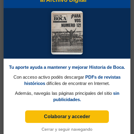
Partidos jugados por Herminio Antonio
Tu aporte ayuda a mantener y mejorar Historia de Boca.
González en Amistosos 1958
Con acceso activo podés descargar
PDFs de revistas
Rodríguez, Juan José
históricos
difíciles de encontrar en Internet.
Además, navegás las páginas principales del sitio
sin
publicidades.
Colaborar y acceder
Cerrar y seguir navegando