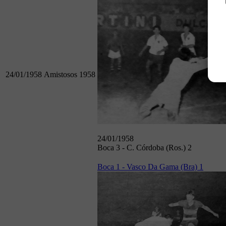
24/01/1958
Amistosos 1958
24/01/1958
Boca 3 - C. Córdoba (Ros.) 2
Boca 1 - Vasco Da Gama (Bra) 1