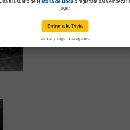
Usá tu usuario de
Historia de Boca
o registrate para empezar 
jugar.
Entrar a la Trivia
Cerrar y seguir navegando
L