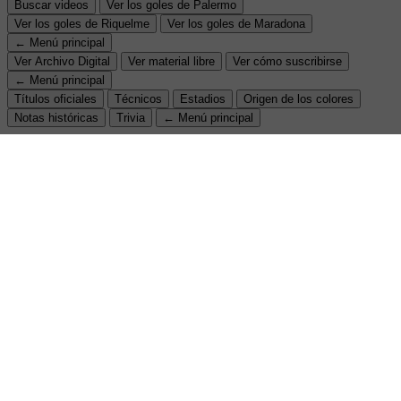
Buscar videos
Ver los goles de Palermo
Ver los goles de Riquelme
Ver los goles de Maradona
← Menú principal
Ver Archivo Digital
Ver material libre
Ver cómo suscribirse
← Menú principal
Títulos oficiales
Técnicos
Estadios
Origen de los colores
Notas históricas
Trivia
← Menú principal