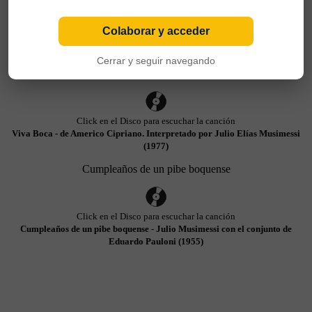
Click en el Disco para escuchar la canción
Colaborar y acceder
Viva Boca - de Americo Cipriano. Interpretado por Julio Elías Musimessi
(1954)
Cerrar y seguir navegando
Viva Boca
Click en el Disco para escuchar la canción
Viva Boca - de Americo Cipriano. Interpretado por Julio Elías Musimessi
(1977)
Cumpleaños de un pibe boquense
Click en el Disco para escuchar la canción
Cumpleaños de un pibe boquense - Julio Musimessi con el conjunto de
Eduardo Pauloni (1955)