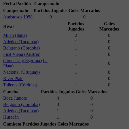
Fecha
Partido
Campeonato
Campeonato
Partidos Jugados
Goles Marcados
Amistosos 1958
9
0
Partidos
Goles
Rival
Jugados
Marcados
Milan (Italia)
2
0
Atlético (Tucumán)
1
0
Belgrano (Córdoba)
1
0
First Viena (Austria)
1
0
Gimnasia y Esgrima (La
1
0
Plata)
Nacional (Uruguay)
1
0
River Plate
1
0
Talleres (Córdoba)
1
0
Cancha
Partidos Jugados
Goles Marcados
Boca Juniors
4
0
Belgrano (Córdoba)
3
0
Atlético (Tucumán)
1
0
Huracán
1
0
Camiseta
Partidos Jugados
Goles Marcados