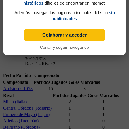
históricos
difíciles de encontrar en Internet.
Además, navegás las páginas principales del sitio
sin
publicidades.
30/12/1958
Colaborar y acceder
Cerrar y seguir navegando
30/12/1958
Boca 1 - River 2
Fecha
Partido
Campeonato
Campeonato
Partidos Jugados
Goles Marcados
Amistosos 1958
15
3
Rival
Partidos Jugados
Goles Marcados
Milan (Italia)
2
1
Central Córdoba (Rosario)
1
1
Primero de Mayo (Luján)
1
1
Atlético (Tucumán)
1
0
Belgrano (Córdoba)
1
0