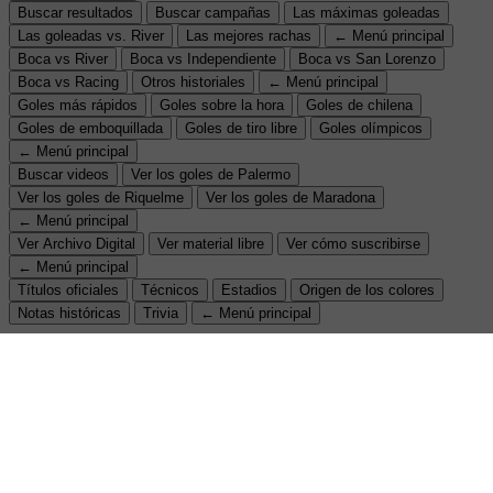
Buscar resultados
Buscar campañas
Las máximas goleadas
Las goleadas vs. River
Las mejores rachas
← Menú principal
Boca vs River
Boca vs Independiente
Boca vs San Lorenzo
Boca vs Racing
Otros historiales
← Menú principal
Goles más rápidos
Goles sobre la hora
Goles de chilena
Goles de emboquillada
Goles de tiro libre
Goles olímpicos
← Menú principal
Buscar videos
Ver los goles de Palermo
Ver los goles de Riquelme
Ver los goles de Maradona
← Menú principal
Ver Archivo Digital
Ver material libre
Ver cómo suscribirse
← Menú principal
Títulos oficiales
Técnicos
Estadios
Origen de los colores
Notas históricas
Trivia
← Menú principal