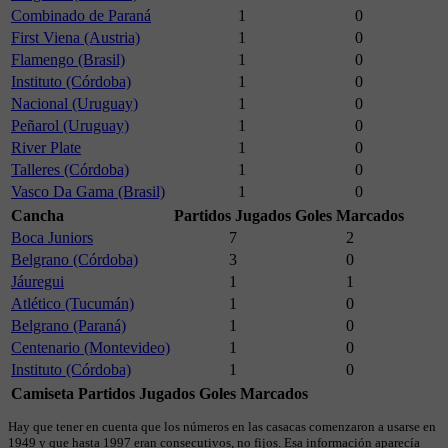
Combinado de Paraná
1
0
First Viena (Austria)
1
0
Flamengo (Brasil)
1
0
Instituto (Córdoba)
1
0
Nacional (Uruguay)
1
0
Peñarol (Uruguay)
1
0
River Plate
1
0
Talleres (Córdoba)
1
0
Vasco Da Gama (Brasil)
1
0
Cancha
Partidos Jugados
Goles Marcados
Boca Juniors
7
2
Belgrano (Córdoba)
3
0
Jáuregui
1
1
Atlético (Tucumán)
1
0
Belgrano (Paraná)
1
0
Centenario (Montevideo)
1
0
Instituto (Córdoba)
1
0
Camiseta
Partidos Jugados
Goles Marcados
Hay que tener en cuenta que los números en las casacas comenzaron a usarse en
1949 y que hasta 1997 eran consecutivos, no fijos. Esa información aparecía