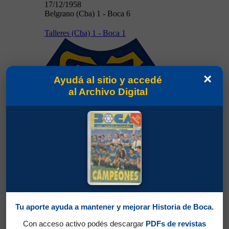
17/12/1958
Belgrano (Cba) 1 - Boca 6
Talleres (Cba) 1 - Boca 1
×
Ayudá al sitio y accedé
al Archivo Digital
23/12/1958
23/12/1958
Talleres (Cba) 1 - Boca 1
Boca 1 - River 2
Tu aporte ayuda a mantener y mejorar Historia de Boca.
Con acceso activo podés descargar
PDFs de revistas