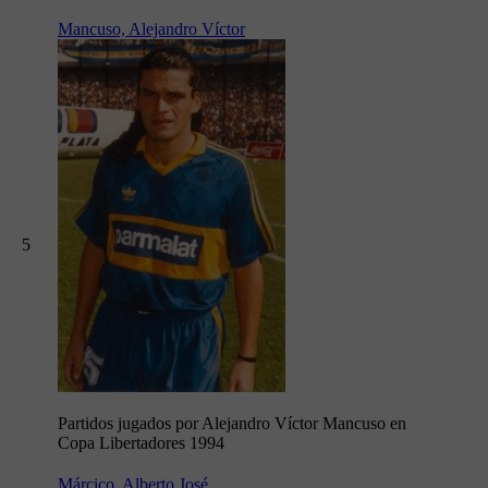
Mancuso, Alejandro Víctor
5
Partidos jugados por Alejandro Víctor Mancuso en
Copa Libertadores 1994
Márcico, Alberto José