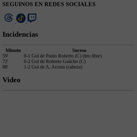
SEGUINOS EN REDES SOCIALES
Incidencias
Minuto
Suceso
59'
0-1 Gol de Paulo Roberto (C) (tiro libre)
72'
0-2 Gol de Roberto Gaúcho (C)
88'
1-2 Gol de A. Acosta (cabeza)
Video