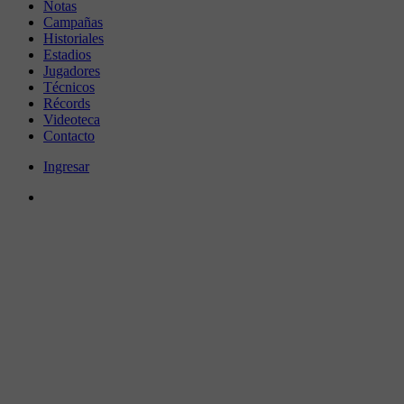
Notas
Campañas
Historiales
Estadios
Jugadores
Técnicos
Récords
Videoteca
Contacto
Ingresar