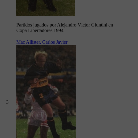
Partidos jugados por Alejandro Víctor Giuntini en
Copa Libertadores 1994
Mac Allister, Carlos Javier
3