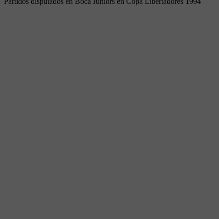
Partidos disputados en Boca Juniors en Copa Libertadores 1994