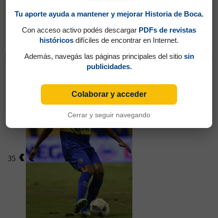
Tu aporte ayuda a mantener y mejorar Historia de Boca.
Con acceso activo podés descargar
PDFs de revistas
Partidos jugados por Oscar Benítez en Amistosos
2017
históricos
difíciles de encontrar en Internet.
Además, navegás las páginas principales del sitio
sin
Cambios
publicidades.
Molina Lucero, Nahuel
Colaborar y acceder
Cerrar y seguir navegando
35