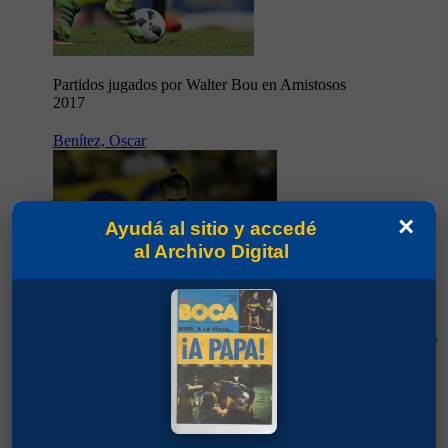
Partidos jugados por Walter Bou en Amistosos
2017
Benítez, Oscar
×
Ayudá al sitio y accedé
al Archivo Digital
22
62'