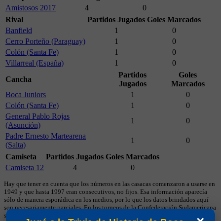
Amistosos 2017
4
0
Rival
Partidos Jugados
Goles Marcados
Banfield
1
0
Cerro Porteño (Paraguay)
1
0
Colón (Santa Fe)
1
0
Villarreal (España)
1
0
Partidos
Goles
Cancha
Jugados
Marcados
Boca Juniors
1
0
Colón (Santa Fe)
1
0
General Pablo Rojas
1
0
(Asunción)
Padre Ernesto Martearena
1
0
(Salta)
Camiseta
Partidos Jugados
Goles Marcados
Camiseta 12
4
0
Hay que tener en cuenta que los números en las casacas comenzaron a usarse en
1949 y que hasta 1997 eran consecutivos, no fijos. Esa información aparecía
sólo de manera esporádica en los medios, por lo que los datos brindados aquí
son necesariamente parciales. En los torneos de la Confederación Sudamericana
se utiliza numeración fija desde sus primeras ediciones y, cuando ese dato está