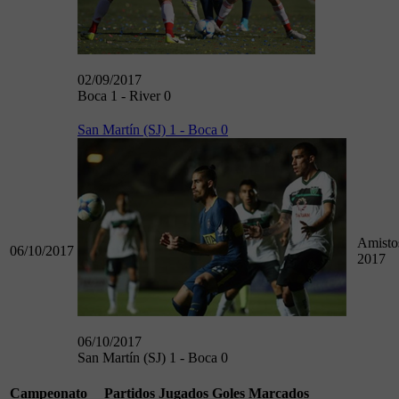
02/09/2017
Boca 1 - River 0
San Martín (SJ) 1 - Boca 0
Amisto
06/10/2017
2017
06/10/2017
San Martín (SJ) 1 - Boca 0
Campeonato
Partidos Jugados
Goles Marcados