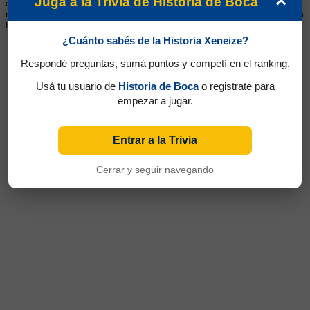
×
Jugá a la Trivia de Historia de Boca
disponible, se muestra en esta sección. Estos listados no deben considerarse
récords históricos totales, sino registros limitados a la información cargada en la
base.
¿Cuánto sabés de la Historia Xeneize?
Respondé preguntas, sumá puntos y competí en el ranking.
Usá tu usuario de
Historia de Boca
o registrate para
empezar a jugar.
Entrar a la Trivia
Cerrar y seguir navegando