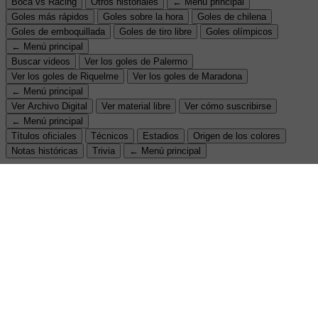
Boca vs Racing
Otros historiales
← Menú principal
Goles más rápidos
Goles sobre la hora
Goles de chilena
Goles de emboquillada
Goles de tiro libre
Goles olímpicos
← Menú principal
Buscar videos
Ver los goles de Palermo
Ver los goles de Riquelme
Ver los goles de Maradona
← Menú principal
Ver Archivo Digital
Ver material libre
Ver cómo suscribirse
← Menú principal
Títulos oficiales
Técnicos
Estadios
Origen de los colores
Notas históricas
Trivia
← Menú principal