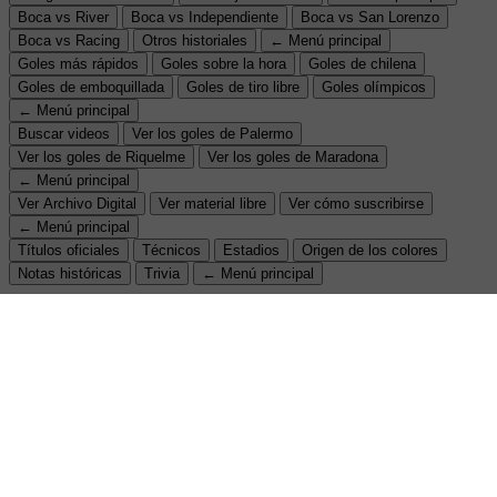
Boca vs River
Boca vs Independiente
Boca vs San Lorenzo
Boca vs Racing
Otros historiales
← Menú principal
Goles más rápidos
Goles sobre la hora
Goles de chilena
Goles de emboquillada
Goles de tiro libre
Goles olímpicos
← Menú principal
Buscar videos
Ver los goles de Palermo
Ver los goles de Riquelme
Ver los goles de Maradona
← Menú principal
Ver Archivo Digital
Ver material libre
Ver cómo suscribirse
← Menú principal
Títulos oficiales
Técnicos
Estadios
Origen de los colores
Notas históricas
Trivia
← Menú principal