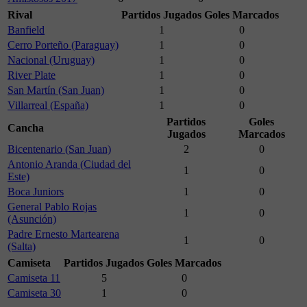
Rival
Partidos Jugados
Goles Marcados
Banfield
1
0
Cerro Porteño (Paraguay)
1
0
Nacional (Uruguay)
1
0
River Plate
1
0
San Martín (San Juan)
1
0
Villarreal (España)
1
0
Partidos
Goles
Cancha
Jugados
Marcados
Bicentenario (San Juan)
2
0
Antonio Aranda (Ciudad del
1
0
Este)
Boca Juniors
1
0
General Pablo Rojas
1
0
(Asunción)
Padre Ernesto Martearena
1
0
(Salta)
Camiseta
Partidos Jugados
Goles Marcados
Camiseta 11
5
0
Camiseta 30
1
0