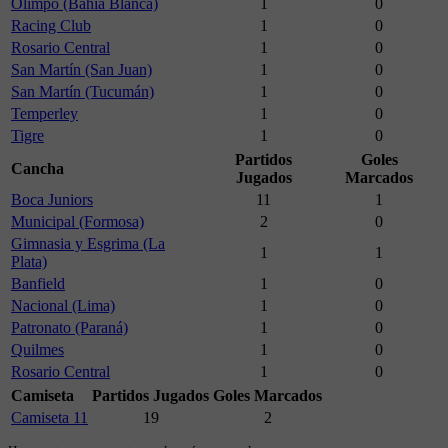
Olimpo (Bahía Blanca)
1
0
Racing Club
1
0
Rosario Central
1
0
San Martín (San Juan)
1
0
San Martín (Tucumán)
1
0
Temperley
1
0
Tigre
1
0
Partidos
Goles
Cancha
Jugados
Marcados
Boca Juniors
11
1
Municipal (Formosa)
2
0
Gimnasia y Esgrima (La
1
1
Plata)
Banfield
1
0
Nacional (Lima)
1
0
Patronato (Paraná)
1
0
Quilmes
1
0
Rosario Central
1
0
Camiseta
Partidos Jugados
Goles Marcados
Camiseta 11
19
2