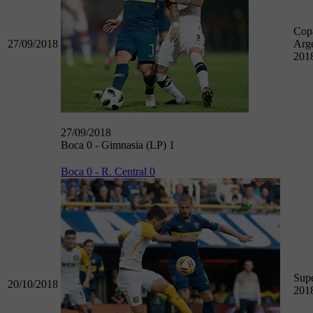
Cop
27/09/2018
Arge
201
27/09/2018
Boca 0 - Gimnasia (LP) 1
Boca 0 - R. Central 0
Supe
20/10/2018
201