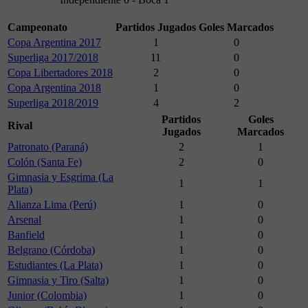
Campeonato
Partidos Jugados
Goles Marcados
Copa Argentina 2017
1
0
Superliga 2017/2018
11
0
Copa Libertadores 2018
2
0
Copa Argentina 2018
1
0
Superliga 2018/2019
4
2
Partidos
Goles
Rival
Jugados
Marcados
Patronato (Paraná)
2
1
Colón (Santa Fe)
2
0
Gimnasia y Esgrima (La
1
1
Plata)
Alianza Lima (Perú)
1
0
Arsenal
1
0
Banfield
1
0
Belgrano (Córdoba)
1
0
Estudiantes (La Plata)
1
0
Gimnasia y Tiro (Salta)
1
0
Junior (Colombia)
1
0