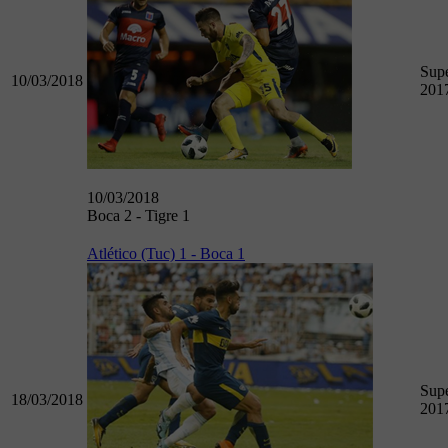
Supe
10/03/2018
201
10/03/2018
Boca 2 - Tigre 1
Atlético (Tuc) 1 - Boca 1
Supe
18/03/2018
201