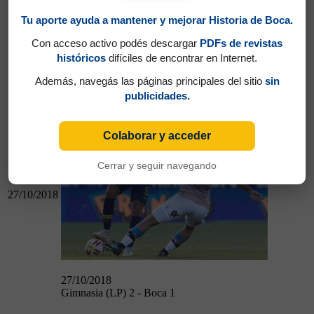
Tu aporte ayuda a mantener y mejorar Historia de Boca.
Con acceso activo podés descargar
PDFs de revistas
30/09/2018
históricos
difíciles de encontrar en Internet.
Boca 3 - Colón (Sta. Fe) 1
Además, navegás las páginas principales del sitio
sin
Gimnasia (LP) 2 - Boca 1
publicidades.
Colaborar y acceder
Cerrar y seguir navegando
27/10/2018
27/10/2018
Gimnasia (LP) 2 - Boca 1