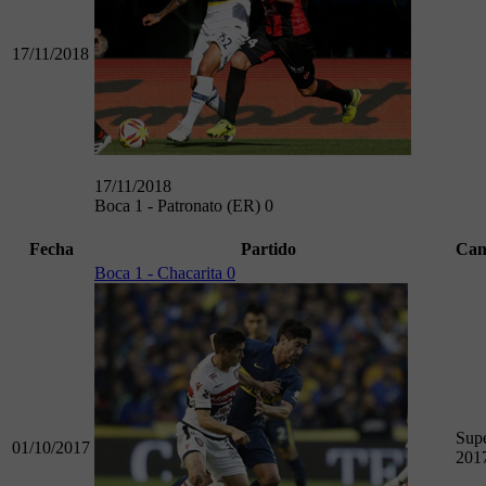
17/11/2018
17/11/2018
Boca 1 - Patronato (ER) 0
Fecha
Partido
Cam
Boca 1 - Chacarita 0
Supe
01/10/2017
201