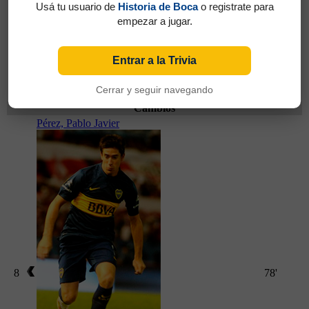
Usá tu usuario de
Historia de Boca
o registrate para
empezar a jugar.
Entrar a la Trivia
Partidos jugados por Darío Ismael Benedetto en
Superliga 2018/2019
Cerrar y seguir navegando
Cambios
Pérez, Pablo Javier
8
78'