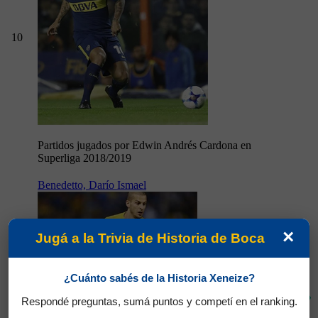
10
Partidos jugados por Edwin Andrés Cardona en
Superliga 2018/2019
Benedetto, Darío Ismael
×
Jugá a la Trivia de Historia de Boca
¿Cuánto sabés de la Historia Xeneize?
9
80'
Respondé preguntas, sumá puntos y competí en el ranking.