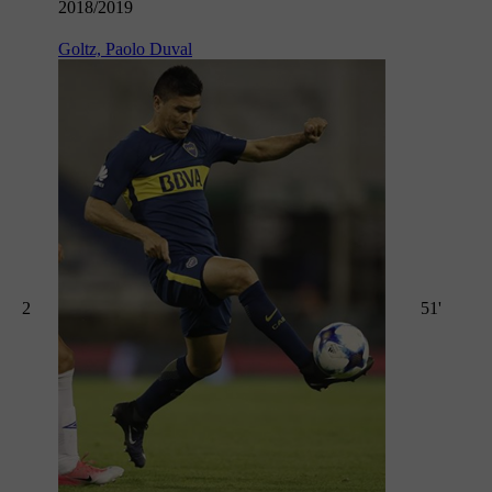
2018/2019
Goltz, Paolo Duval
2
51'