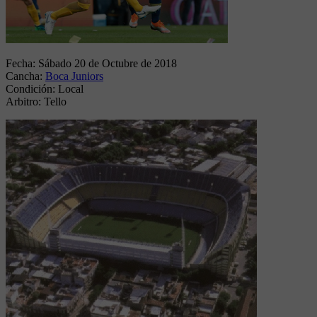
Fecha:
Sábado 20 de Octubre de 2018
Cancha:
Boca Juniors
Condición:
Local
Arbitro:
Tello