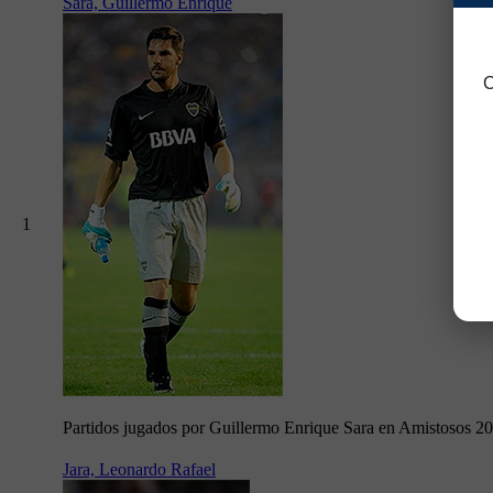
Sara, Guillermo Enrique
C
1
Partidos jugados por Guillermo Enrique Sara en Amistosos 2
Jara, Leonardo Rafael