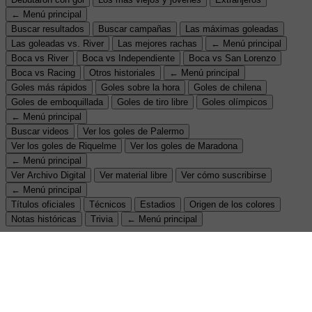
← Menú principal
Buscar resultados
Buscar campañas
Las máximas goleadas
Las goleadas vs. River
Las mejores rachas
← Menú principal
Boca vs River
Boca vs Independiente
Boca vs San Lorenzo
Boca vs Racing
Otros historiales
← Menú principal
Goles más rápidos
Goles sobre la hora
Goles de chilena
Goles de emboquillada
Goles de tiro libre
Goles olímpicos
← Menú principal
Buscar videos
Ver los goles de Palermo
Ver los goles de Riquelme
Ver los goles de Maradona
← Menú principal
Ver Archivo Digital
Ver material libre
Ver cómo suscribirse
← Menú principal
Títulos oficiales
Técnicos
Estadios
Origen de los colores
Notas históricas
Trivia
← Menú principal