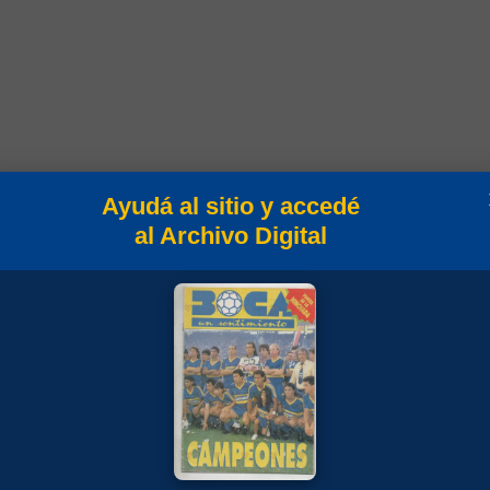
Ayudá al sitio y accedé
al Archivo Digital
 2017