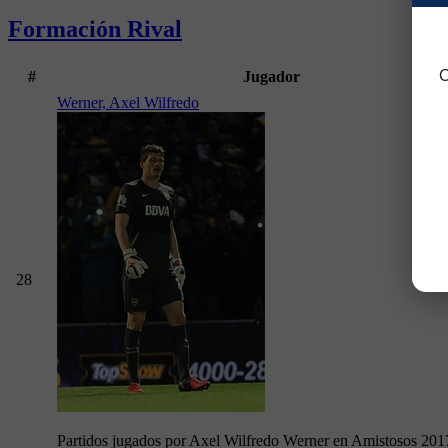
Formación Rival
C
#
Jugador
Werner, Axel Wilfredo
28
Partidos jugados por Axel Wilfredo Werner en Amistosos 201