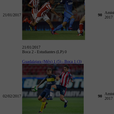
Amist
21/01/2017
90
2017
21/01/2017
Boca 2 - Estudiantes (LP) 0
Guadalajara (Méx) 1 (5) - Boca 1 (3)
Amist
02/02/2017
90
2017