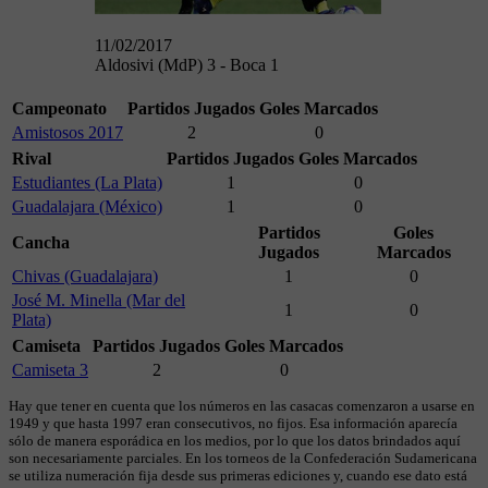
11/02/2017
Aldosivi (MdP) 3 - Boca 1
Campeonato
Partidos Jugados
Goles Marcados
Amistosos 2017
2
0
Rival
Partidos Jugados
Goles Marcados
Estudiantes (La Plata)
1
0
Guadalajara (México)
1
0
Partidos
Goles
Cancha
Jugados
Marcados
Chivas (Guadalajara)
1
0
José M. Minella (Mar del
1
0
Plata)
Camiseta
Partidos Jugados
Goles Marcados
Camiseta 3
2
0
Hay que tener en cuenta que los números en las casacas comenzaron a usarse en
1949 y que hasta 1997 eran consecutivos, no fijos. Esa información aparecía
sólo de manera esporádica en los medios, por lo que los datos brindados aquí
son necesariamente parciales. En los torneos de la Confederación Sudamericana
se utiliza numeración fija desde sus primeras ediciones y, cuando ese dato está