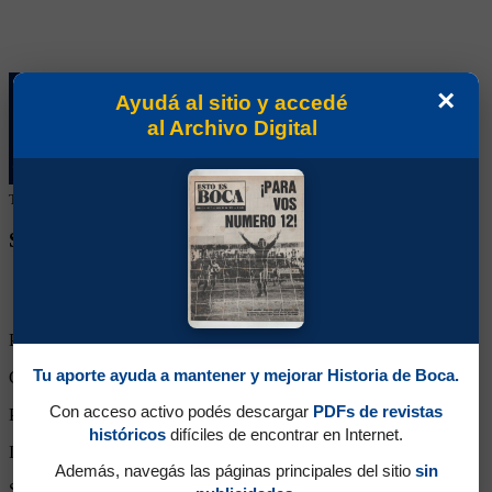
×
Ayudá al sitio y accedé
al Archivo Digital
Tu colaboración ayuda a mantener este archivo histórico en línea
SEGUINOS EN REDES SOCIALES
Partidos Jugados:
2
Tu aporte ayuda a mantener y mejorar Historia de Boca.
Goles Convertidos:
0 (0.00)
Con acceso activo podés descargar
PDFs de revistas
Partidos de titular:
2
históricos
difíciles de encontrar en Internet.
Ingresos desde el banco:
0
Además, navegás las páginas principales del sitio
sin
Suplente:
3