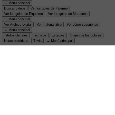
← Menú principal
Buscar videos
Ver los goles de Palermo
Ver los goles de Riquelme
Ver los goles de Maradona
← Menú principal
Ver Archivo Digital
Ver material libre
Ver cómo suscribirse
← Menú principal
Títulos oficiales
Técnicos
Estadios
Origen de los colores
Notas históricas
Trivia
← Menú principal