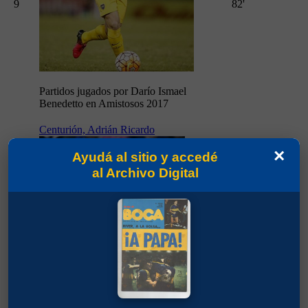
9
82'
Partidos jugados por Darío Ismael
Benedetto en Amistosos 2017
Centurión, Adrián Ricardo
×
Ayudá al sitio y accedé
al Archivo Digital
10