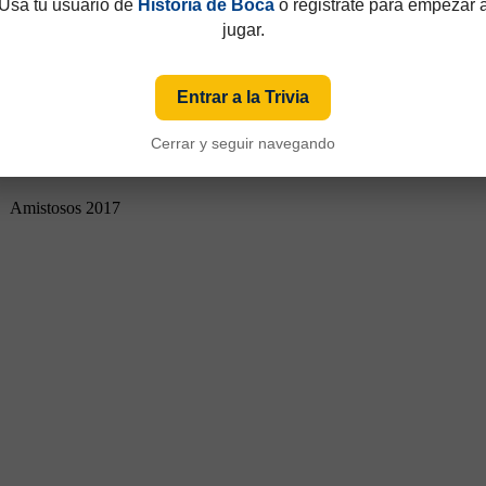
Usá tu usuario de
Historia de Boca
o registrate para empezar 
jugar.
Entrar a la Trivia
Cerrar y seguir navegando
Amistosos 2017