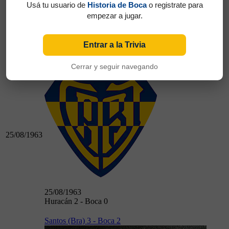
Usá tu usuario de
Historia de Boca
o registrate para
empezar a jugar.
18/08/1963
Boca 0 - Argentinos 0
Entrar a la Trivia
Huracán 2 - Boca 0
Cerrar y seguir navegando
25/08/1963
25/08/1963
Huracán 2 - Boca 0
Santos (Bra) 3 - Boca 2