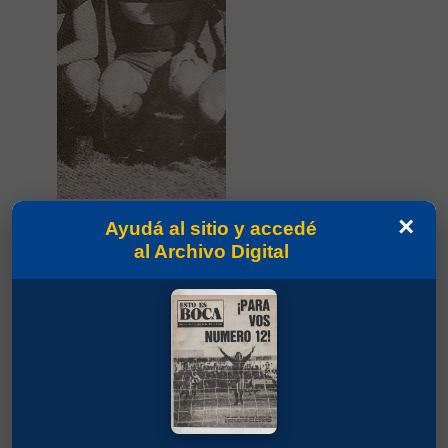
×
Ayudá al sitio y accedé
Partidos jugados por Miguel Hugo Pezzi en
Campeonato 1962
al Archivo Digital
González, Alberto Mario