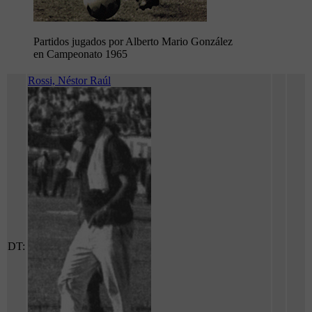
Partidos jugados por Alberto Mario González
en Campeonato 1965
Rossi, Néstor Raúl
DT: