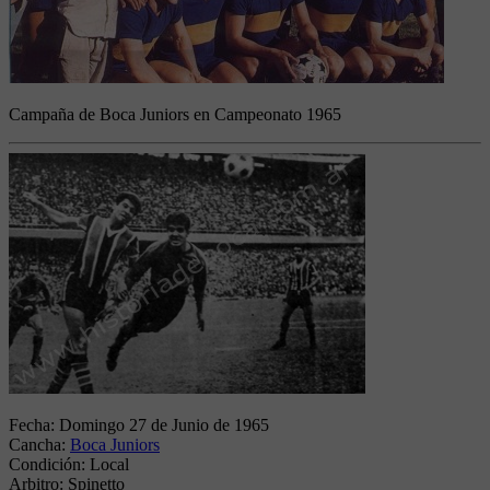
Campaña de Boca Juniors en Campeonato 1965
Fecha:
Domingo 27 de Junio de 1965
Cancha:
Boca Juniors
Condición:
Local
Arbitro:
Spinetto