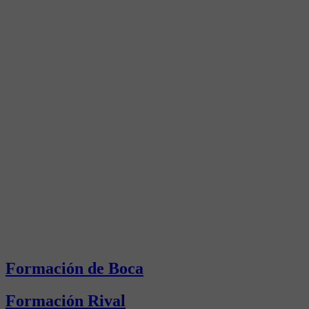
Formación de Boca
Formación Rival