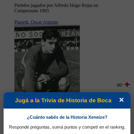
Partidos jugados por Alfredo Hugo Rojas en
Campeonato 1965
Pianetti, Oscar Antonio
80'
×
Jugá a la Trivia de Historia de Boca
¿Cuánto sabés de la Historia Xeneize?
Respondé preguntas, sumá puntos y competí en el ranking.