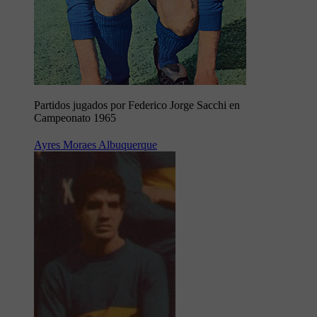
Partidos jugados por Federico Jorge Sacchi en
Campeonato 1965
Ayres Moraes Albuquerque