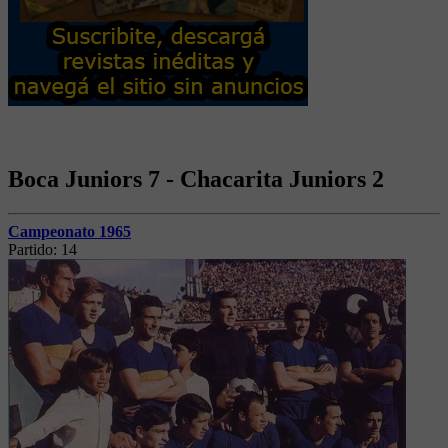
Boca Juniors 7 - Chacarita Juniors 2
Campeonato 1965
Partido:
14