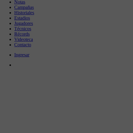
Notas
Campañas
Historiales
Estadios
Jugadores
Técnicos
Récords
Videoteca
Contacto
Ingresar