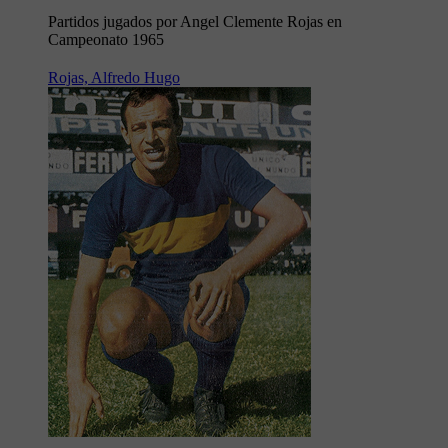
Partidos jugados por Angel Clemente Rojas en
Campeonato 1965
Rojas, Alfredo Hugo