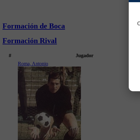
C
Formación de Boca
Formación Rival
#
Jugador
Roma, Antonio