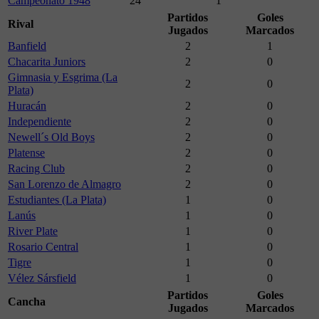
Campeonato 1948
24
1
Partidos
Goles
Rival
Jugados
Marcados
Banfield
2
1
Chacarita Juniors
2
0
Gimnasia y Esgrima (La
2
0
Plata)
Huracán
2
0
Independiente
2
0
Newell´s Old Boys
2
0
Platense
2
0
Racing Club
2
0
San Lorenzo de Almagro
2
0
Estudiantes (La Plata)
1
0
Lanús
1
0
River Plate
1
0
Rosario Central
1
0
Tigre
1
0
Vélez Sársfield
1
0
Partidos
Goles
Cancha
Jugados
Marcados