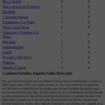
Boca Juniors
11
0
San Lorenzo de Almagro
2
0
Banfield
1
1
Chacarita Juniors
1
0
Estudiantes (La Plata)
1
0
Ferro Carril Oeste
1
0
Gimnasia y Esgrima (La
1
0
Plata)
Huracán
1
0
Independiente
1
0
Lanús
1
0
Newell´s Old Boys
1
0
Platense
1
0
Rosario Central
1
0
Camiseta
Partidos Jugados
Goles Marcados
Hay que tener en cuenta que los números en las casacas comenzaron a usarse en
1949 y que hasta 1997 eran consecutivos, no fijos. Esa información aparecía
sólo de manera esporádica en los medios, por lo que los datos brindados aquí
son necesariamente parciales. En los torneos de la Confederación Sudamericana
se utiliza numeración fija desde sus primeras ediciones y, cuando ese dato está
disponible, se muestra en esta sección. Estos listados no deben considerarse
récords históricos totales, sino registros limitados a la información cargada en la