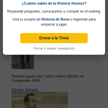
¿Cuánto sabés de la Historia Xeneize?
Respondé preguntas, sumá puntos y competí en el ranking.
Usá tu usuario de
Historia de Boca
o registrate para
empezar a jugar.
Entrar a la Trivia
Cerrar y seguir navegando
Partidos jugados por Carlos Gómez Sánchez en
Campeonato 1948
Ricagni, Eduardo