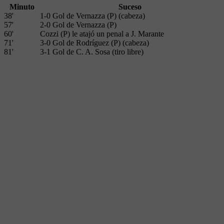
Minuto
Suceso
38'
1-0 Gol de Vernazza (P) (cabeza)
57'
2-0 Gol de Vernazza (P)
60'
Cozzi (P) le atajó un penal a J. Marante
71'
3-0 Gol de Rodríguez (P) (cabeza)
81'
3-1 Gol de C. A. Sosa (tiro libre)