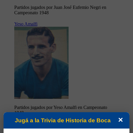
Partidos jugados por Juan José Eufemio Negri en
Campeonato 1948
Yeso Amalfi
Partidos jugados por Yeso Amalfi en Campeonato
1948
×
Jugá a la Trivia de Historia de Boca
Gómez Sánchez, Carlos