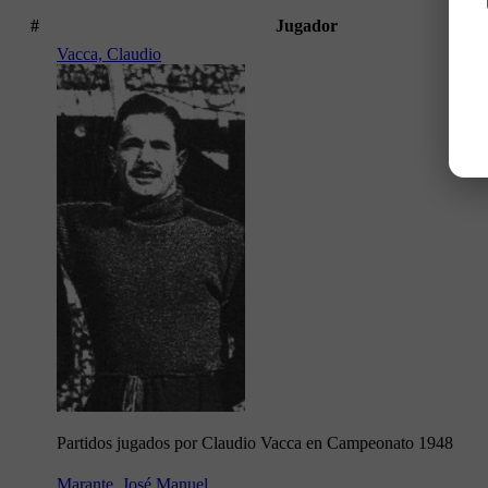
#
Jugador
Vacca, Claudio
Partidos jugados por Claudio Vacca en Campeonato 1948
Marante, José Manuel