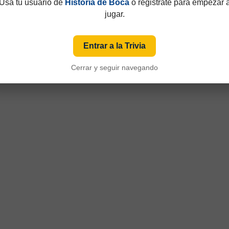
Usá tu usuario de
Historia de Boca
o registrate para empezar 
jugar.
Entrar a la Trivia
Cerrar y seguir navegando