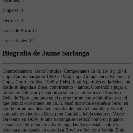
Victorias:
4
Empates:
3
Derrotas:
2
Goles de Boca:
17
Goles rivales:
12
Biografía de Jaime Sarlanga
Centrodelantero. Ganó 8 títulos (Campeonatos 1940, 1943 y 1944,
Copa Carlos Ibarguren 1940 y 1944, Copa Competencia Británica y
Copas Confraternidad 1945 y 1946). Jugó 5 partidos en la Selección
desde su llegada a Boca, convirtiendo 4 tantos. Comenzó a jugar al
fútbol en Defensor y luego ingresó en las inferiores de Sportivo
Delta de Tigre, conjunto en el que se formó como futbolista y en el
que debutó en Primera, en 1935. Pasó dos años después a Ferro, en
donde formó una delantera envidiable junto a Gandulla y Emeal,
con quienes siguió en Boca (con Gandulla había estado en Vasco
Da Gama en 1939). Piraña Sarlanga se destacó como un jugador
elegante, hábil y fino creador de jugadas. Se recostaba sobre la
derecha para dársela en cortada a Boyé o a Severino Varela. Entre