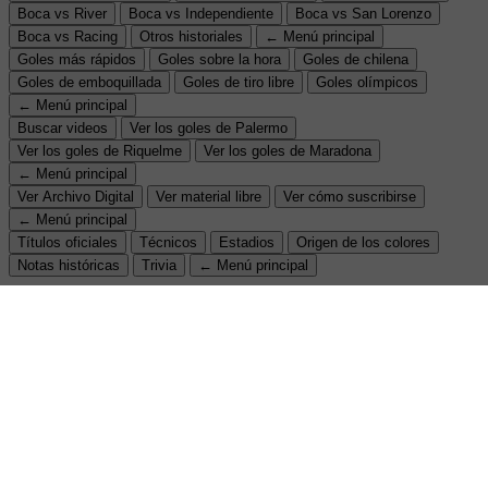
Boca vs River
Boca vs Independiente
Boca vs San Lorenzo
Boca vs Racing
Otros historiales
← Menú principal
Goles más rápidos
Goles sobre la hora
Goles de chilena
Goles de emboquillada
Goles de tiro libre
Goles olímpicos
← Menú principal
Buscar videos
Ver los goles de Palermo
Ver los goles de Riquelme
Ver los goles de Maradona
← Menú principal
Ver Archivo Digital
Ver material libre
Ver cómo suscribirse
← Menú principal
Títulos oficiales
Técnicos
Estadios
Origen de los colores
Notas históricas
Trivia
← Menú principal