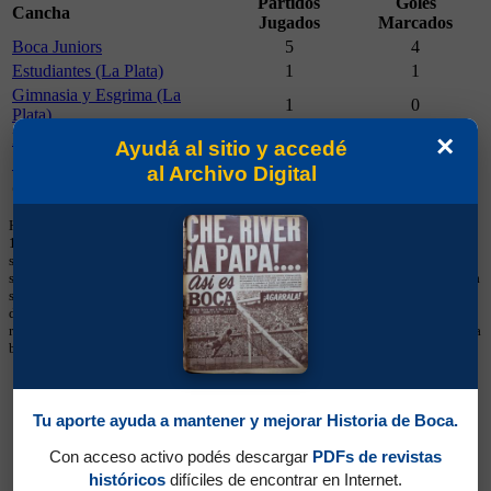
Partidos
Goles
Cancha
Jugados
Marcados
Boca Juniors
5
4
Estudiantes (La Plata)
1
1
Gimnasia y Esgrima (La
1
0
Plata)
Rosario Central
1
0
×
Ayudá al sitio y accedé
San Lorenzo de Almagro
1
0
al Archivo Digital
Camiseta
Partidos Jugados
Goles Marcados
Hay que tener en cuenta que los números en las casacas comenzaron a usarse en
1949 y que hasta 1997 eran consecutivos, no fijos. Esa información aparecía
sólo de manera esporádica en los medios, por lo que los datos brindados aquí
son necesariamente parciales. En los torneos de la Confederación Sudamericana
se utiliza numeración fija desde sus primeras ediciones y, cuando ese dato está
disponible, se muestra en esta sección. Estos listados no deben considerarse
récords históricos totales, sino registros limitados a la información cargada en la
base.
Tu aporte ayuda a mantener y mejorar Historia de Boca.
Con acceso activo podés descargar
PDFs de revistas
históricos
difíciles de encontrar en Internet.