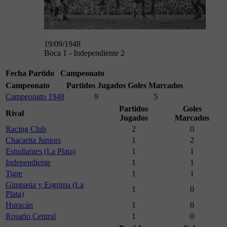
19/09/1948
Boca 1 - Independiente 2
Fecha
Partido
Campeonato
Campeonato
Partidos Jugados
Goles Marcados
Campeonato 1948
9
5
Partidos
Goles
Rival
Jugados
Marcados
Racing Club
2
0
Chacarita Juniors
1
2
Estudiantes (La Plata)
1
1
Independiente
1
1
Tigre
1
1
Gimnasia y Esgrima (La
1
0
Plata)
Huracán
1
0
Rosario Central
1
0