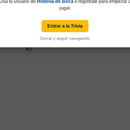
Usá tu usuario de
Historia de Boca
o registrate para empezar 
jugar.
Entrar a la Trivia
Cerrar y seguir navegando