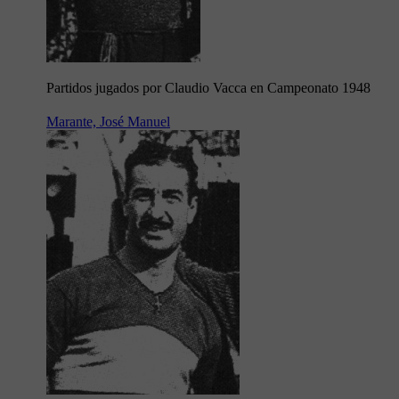
Partidos jugados por Claudio Vacca en Campeonato 1948
Marante, José Manuel