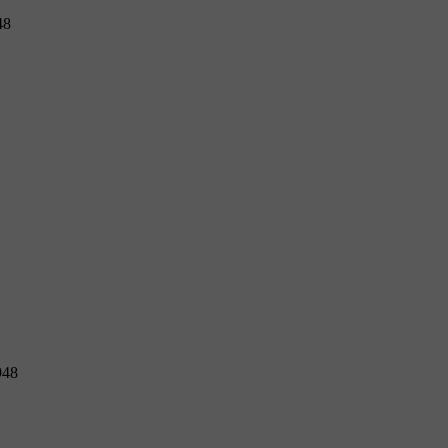
48
948