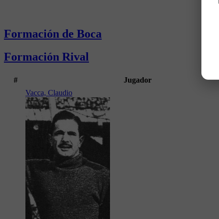
Formación de Boca
Formación Rival
#
Jugador
Vacca, Claudio