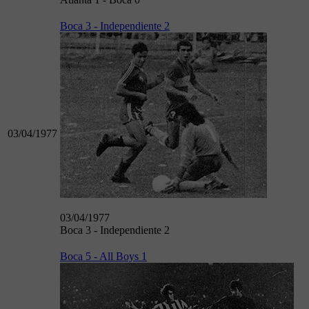
Boca 3 - Independiente 2
03/04/1977
03/04/1977
Boca 3 - Independiente 2
Boca 5 - All Boys 1