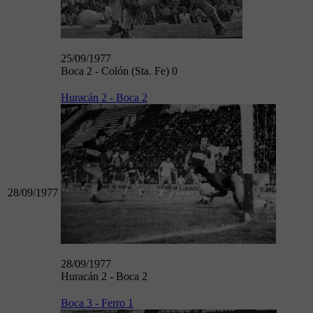
25/09/1977
Boca 2 - Colón (Sta. Fe) 0
Huracán 2 - Boca 2
28/09/1977
28/09/1977
Huracán 2 - Boca 2
Boca 3 - Ferro 1