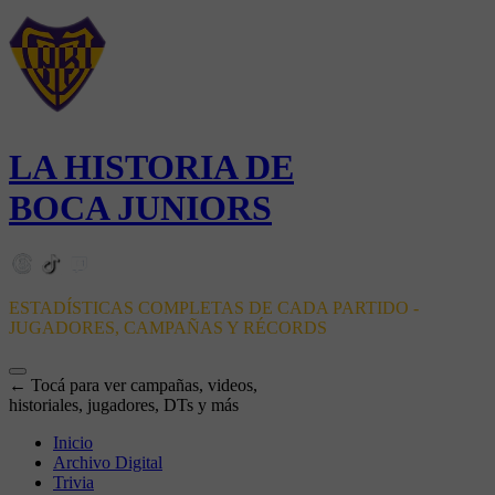
LA HISTORIA DE
BOCA JUNIORS
ESTADÍSTICAS COMPLETAS DE CADA PARTIDO -
JUGADORES, CAMPAÑAS Y RÉCORDS
← Tocá para ver campañas, videos,
historiales, jugadores, DTs y más
Inicio
Archivo Digital
Trivia