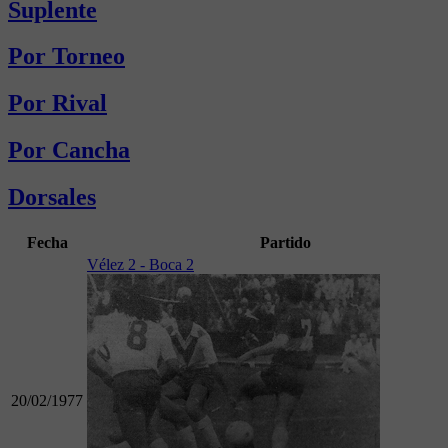
Suplente
Por Torneo
Por Rival
Por Cancha
Dorsales
Fecha
Partido
Vélez 2 - Boca 2
20/02/1977