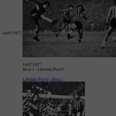
14/07/1977
14/07/1977
Boca 1 - Libertad (Par) 0
Libertad (Par) 0 - Boca 1