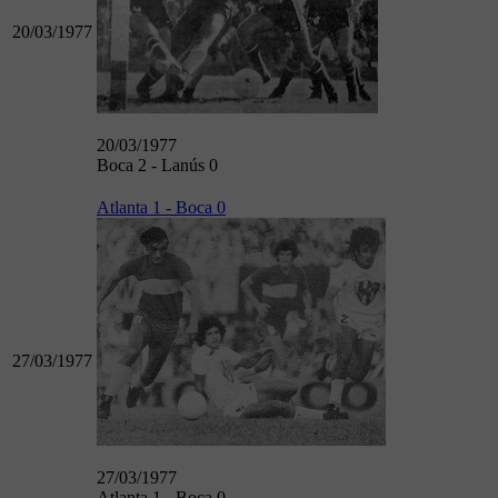
20/03/1977
20/03/1977
Boca 2 - Lanús 0
Atlanta 1 - Boca 0
27/03/1977
27/03/1977
Atlanta 1 - Boca 0