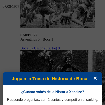
07/08/1977
07/08/1977
Argentinos 0 - Boca 1
Boca 1 - Unión (Sta. Fe) 0
×
Jugá a la Trivia de Historia de Boca
10/08/1977
¿Cuánto sabés de la Historia Xeneize?
Respondé preguntas, sumá puntos y competí en el ranking.