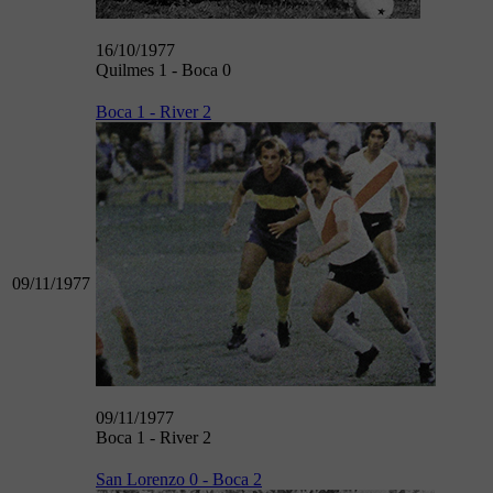
16/10/1977
Quilmes 1 - Boca 0
Boca 1 - River 2
09/11/1977
09/11/1977
Boca 1 - River 2
San Lorenzo 0 - Boca 2