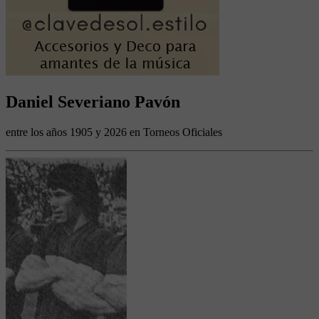
Daniel Severiano Pavón
entre los años 1905 y 2026 en Torneos Oficiales