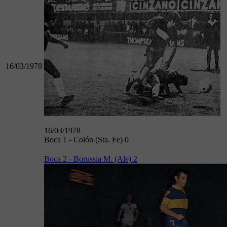
16/03/1978
16/03/1978
Boca 1 - Colón (Sta. Fe) 0
Boca 2 - Borussia M. (Ale) 2