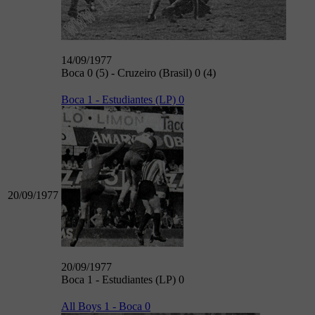
14/09/1977
Boca 0 (5) - Cruzeiro (Brasil) 0 (4)
Boca 1 - Estudiantes (LP) 0
20/09/1977
20/09/1977
Boca 1 - Estudiantes (LP) 0
All Boys 1 - Boca 0