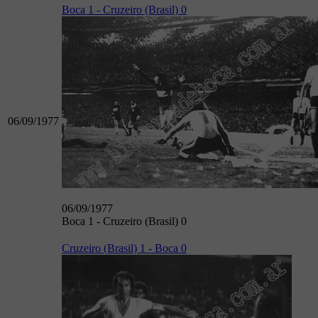
Boca 1 - Cruzeiro (Brasil) 0
06/09/1977
06/09/1977
Boca 1 - Cruzeiro (Brasil) 0
Cruzeiro (Brasil) 1 - Boca 0