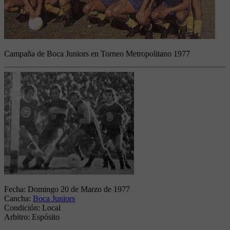
Campaña de Boca Juniors en Torneo Metropolitano 1977
Fecha:
Domingo 20 de Marzo de 1977
Cancha:
Boca Juniors
Condición:
Local
Arbitro:
Espósito