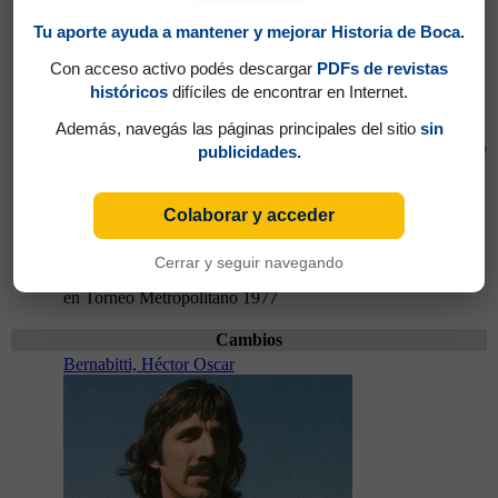
Tu aporte ayuda a mantener y mejorar Historia de Boca.
Con acceso activo podés descargar
PDFs de revistas
históricos
difíciles de encontrar en Internet.
Además, navegás las páginas principales del sitio
sin
78'
publicidades.
Colaborar y acceder
Cerrar y seguir navegando
Partidos jugados por Jorge Rodolfo Salas
en Torneo Metropolitano 1977
Cambios
Bernabitti, Héctor Oscar