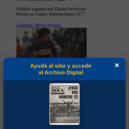
Partidos jugados por Daniel Severiano
Pavón en Torneo Metropolitano 1977
Zanabria, Mario Nicasio
×
Ayudá al sitio y accedé
al Archivo Digital
Partidos jugados por Mario Nicasio
Zanabria en Torneo Metropolitano 1977
Salas, Jorge Rodolfo