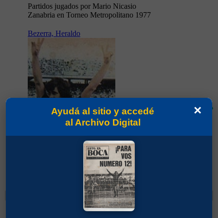
Partidos jugados por Mario Nicasio
Zanabria en Torneo Metropolitano 1977
Bezerra, Heraldo
×
66'
Ayudá al sitio y accedé
al Archivo Digital
Partidos jugados por Heraldo Bezerra en
Torneo Metropolitano 1977
Cambios
Alves, Hugo César