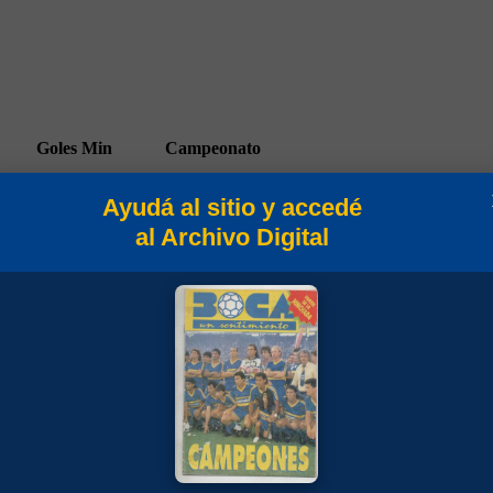
Goles
Min
Campeonato
Ayudá al sitio y accedé
al Archivo Digital
90
Torneo Metropolitano 1977