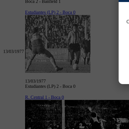
Boca 2 - Banfield 1
Estudiantes (LP) 2 - Boca 0
C
13/03/1977
13/03/1977
Estudiantes (LP) 2 - Boca 0
R. Central 1 - Boca 0