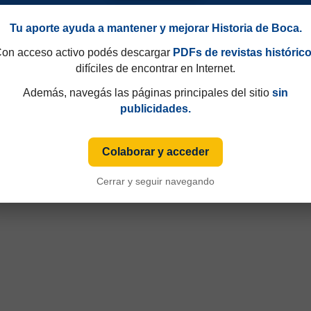
Tu aporte ayuda a mantener y mejorar Historia de Boca.
on acceso activo podés descargar
PDFs de revistas históric
difíciles de encontrar en Internet.
Además, navegás las páginas principales del sitio
sin
publicidades.
Colaborar y acceder
Cerrar y seguir navegando