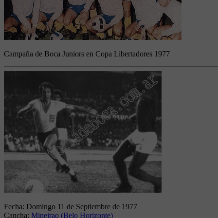
Campaña de Boca Juniors en Copa Libertadores 1977
Fecha:
Domingo 11 de Septiembre de 1977
Cancha:
Mineirao (Belo Horizonte)