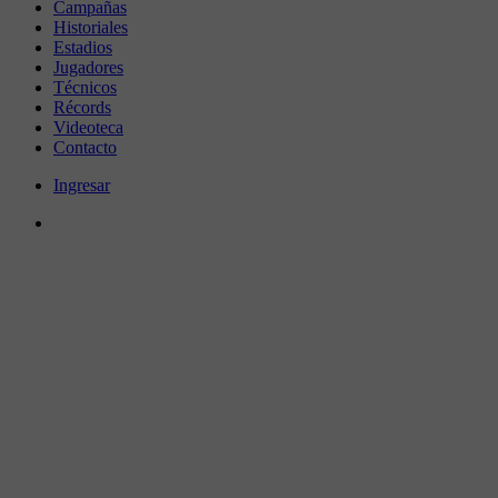
Campañas
Historiales
Estadios
Jugadores
Técnicos
Récords
Videoteca
Contacto
Ingresar