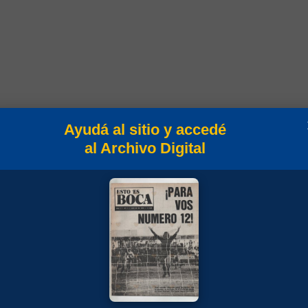
Ayudá al sitio y accedé
al Archivo Digital
res 1977