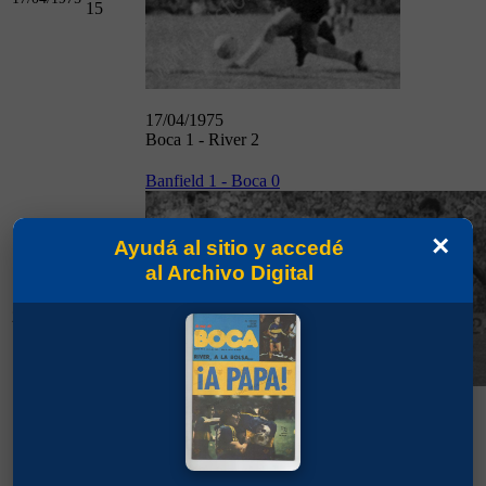
15
17/04/1975
Boca 1 - River 2
Banfield 1 - Boca 0
×
Ayudá al sitio y accedé
al Archivo Digital
Fecha
20/04/1975
16
20/04/1975
Banfield 1 - Boca 0
Boca 1 - Huracán 1