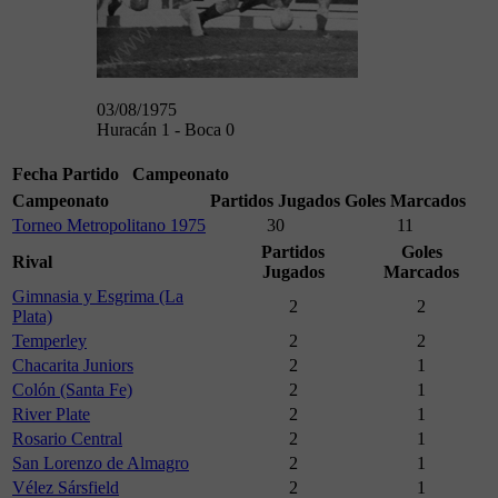
03/08/1975
Huracán 1 - Boca 0
Fecha
Partido
Campeonato
Campeonato
Partidos Jugados
Goles Marcados
Torneo Metropolitano 1975
30
11
Partidos
Goles
Rival
Jugados
Marcados
Gimnasia y Esgrima (La
2
2
Plata)
Temperley
2
2
Chacarita Juniors
2
1
Colón (Santa Fe)
2
1
River Plate
2
1
Rosario Central
2
1
San Lorenzo de Almagro
2
1
Vélez Sársfield
2
1