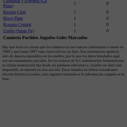
Gimnasia y Esgrima (La
1
0
Plata)
Racing Club
1
0
River Plate
1
0
Rosario Central
1
0
Unión (Santa Fe)
1
0
Camiseta
Partidos Jugados
Goles Marcados
Hay que tener en cuenta que los números en las casacas comenzaron a usarse en
1949 y que hasta 1997 eran consecutivos, no fijos. Esa información aparecía
sólo de manera esporádica en los medios, por lo que los datos brindados aquí
son necesariamente parciales. En los torneos de la Confederación Sudamericana
se utiliza numeración fija desde sus primeras ediciones y, cuando ese dato está
disponible, se muestra en esta sección. Estos listados no deben considerarse
récords históricos totales, sino registros limitados a la información cargada en la
base.