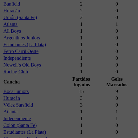
Banfield
2
0
Huracán
2
0
Unión (Santa Fe)
2
0
Atlanta
1
1
All Boys
1
0
Argentinos Juniors
1
0
Estudiantes (La Plata)
1
0
Ferro Carril Oeste
1
0
Independiente
1
0
Newell´s Old Boys
1
0
Racing Club
1
0
Partidos
Goles
Cancha
Jugados
Marcados
Boca Juniors
15
9
Huracán
3
0
Vélez Sársfield
3
0
Atlanta
1
1
Independiente
1
1
Colón (Santa Fe)
1
0
Estudiantes (La Plata)
1
0